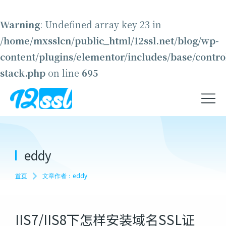
Warning
: Undefined array key 23 in
/home/mxsslcn/public_html/12ssl.net/blog/wp-
content/plugins/elementor/includes/base/contro
stack.php
on line
695
eddy
首页
文章作者：eddy
您在这里：
IIS7/IIS8下怎样安装域名SSL证