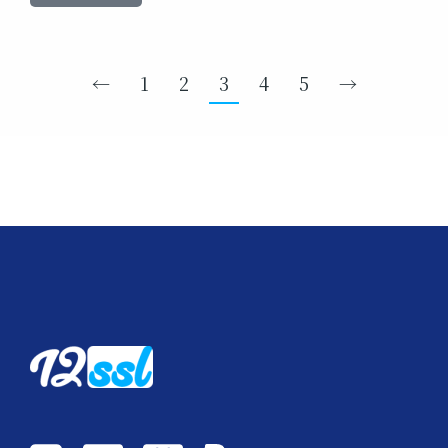
←
1
2
3
4
5
→