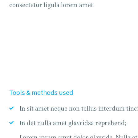
consectetur ligula lorem amet.
Tools & methods used
In sit amet neque non tellus interdum tinc
In det nulla amet glavridsa reprehend;
Lorem ipsum amet dolor glavrida. Nulla et 