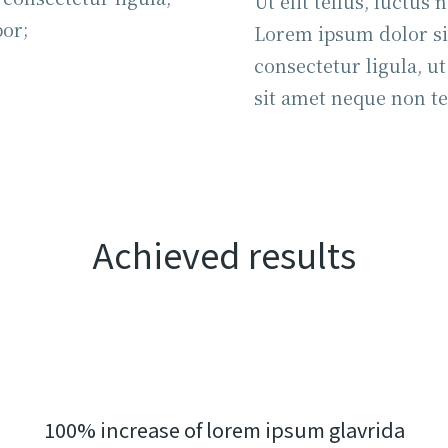
Ut elit tellus, luctus
por;
Lorem ipsum dolor sit
consectetur ligula, ut
sit amet neque non te
Achieved results
100% increase of lorem ipsum glavrida