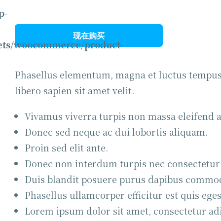
p-
现在购买
gets/woocommerce/product-
Phasellus elementum, magna et luctus tempus
libero sapien sit amet velit.
Vivamus viverra turpis non massa eleifend 
Donec sed neque ac dui lobortis aliquam.
Proin sed elit ante.
Donec non interdum turpis nec consectetur
Duis blandit posuere purus dapibus commo
Phasellus ullamcorper efficitur est quis eges
Lorem ipsum dolor sit amet, consectetur adip