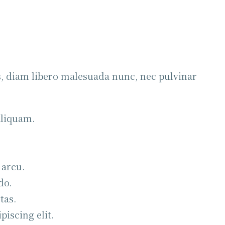
, diam libero malesuada nunc, nec pulvinar
aliquam.
 arcu.
do.
tas.
iscing elit.