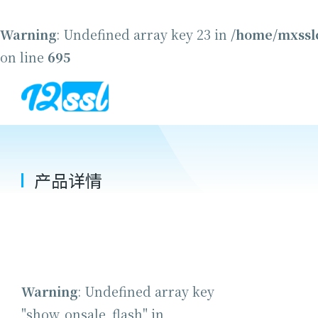
Warning
: Undefined array key 23 in
/home/mxsslc
on line
695
产品详情
Warning
: Undefined array key
"show_onsale_flash" in