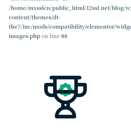
/home/mxsslcn/public_html/12ssl.net/blog/w
content/themes/dt-
the7/inc/mods/compatibility/elementor/wid
images.php
on line
88